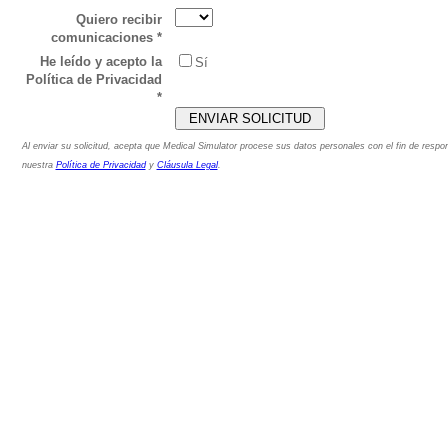
Quiero recibir
comunicaciones *
He leído y acepto la
Sí
Política de Privacidad
*
Al enviar su solicitud, acepta que Medical Simulator procese sus datos personales con el fin de respo
nuestra
Política de Privacidad
y
Cláusula Legal
.