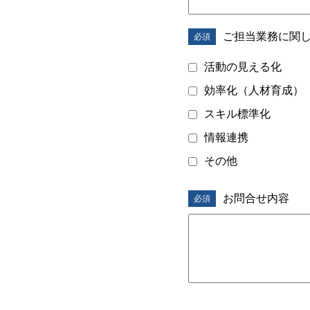
a
t
ご担当業務に関
i
活動の見える化
o
効率化（人材育成）
n
スキル標準化
情報連携
i
その他
n
t
お問合せ内容
h
e
s
i