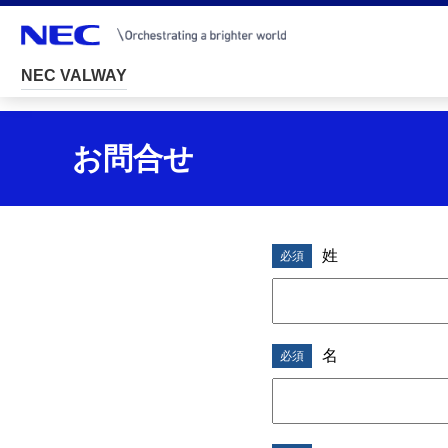
NEC VALWAY
D
お問合せ
i
s
p
姓
l
a
名
y
i
n