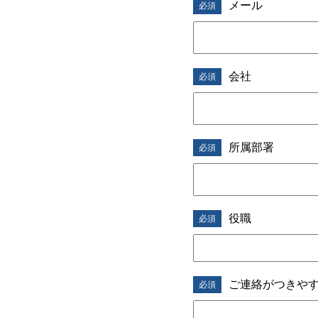
メール
g
p
r
会社
e
s
所属部署
e
n
t
役職
l
o
ご連絡がつきや
c