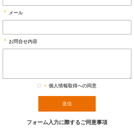
i
o
メール
n
i
お問合せ内容
n
t
h
e
個人情報取得への同意
s
i
t
フォーム入力に際するご同意事項
e