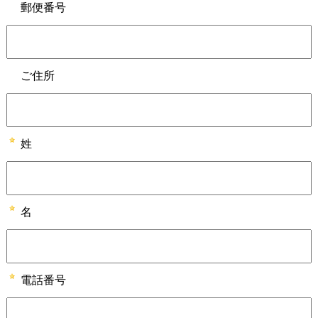
p
郵便番号
r
e
ご住所
s
e
n
姓
t
l
名
o
c
a
電話番号
t