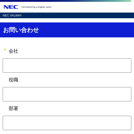
NEC VALWAY
D
お問い合わせ
i
s
会社
p
l
役職
a
y
i
部署
n
g