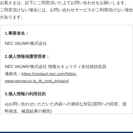
.
お客さまは、以下にご同意頂いた上でお問い合わせをお願いします。
ご同意頂けない場合には、お問い合わせサービスがご利用頂けない場合
があります。
1.事業者名：
NEC VALWAY株式会社
2.個人情報保護管理者：
NEC VALWAY株式会社 情報セキュリティ全社統括役員
連絡先：
https://contact.nec.com/https-
www.necvw.co.jp_tb_root_privacy/
3.個人情報の利用目的
a)お問い合わせいただいた内容への適切な対応(質問への回答、資
料発送、確認結果の報告)
b)当社サービスのご提案に向けた活動（お客さまニーズの把握、
商品販売・サービス窓口ご紹介、セミナー、展示会等のイベント
ご案内、より良いサービス開発のための情報収集・調査・分析）