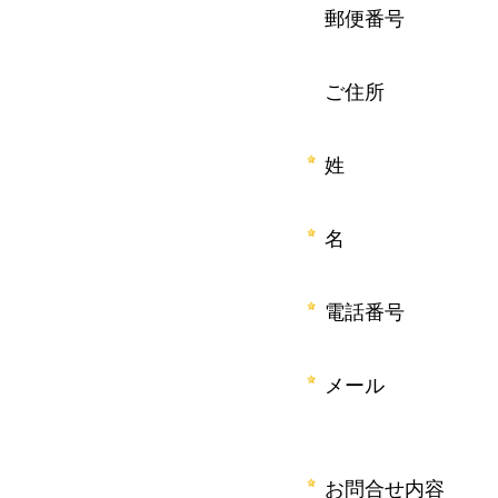
郵便番号
g
p
ご住所
r
e
姓
s
名
e
n
電話番号
t
l
メール
o
c
お問合せ内容