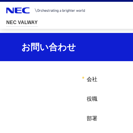
NEC VALWAY
D
お問い合わせ
i
s
p
会社
l
a
役職
y
i
部署
n