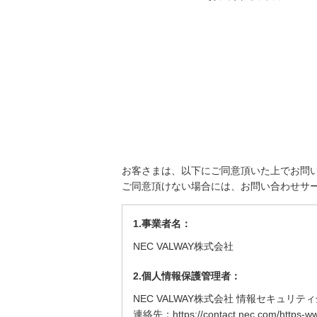
a
t
i
o
n
i
n
お客さまは、以下にご同意頂いた上でお問
ご同意頂けない場合には、お問い合わせサ
t
1.事業者名：
h
NEC VALWAY株式会社
e
2.個人情報保護管理者：
s
NEC VALWAY株式会社 情報セキュリテ
i
連絡先：
https://contact.nec.com/https-w