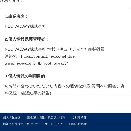
があります。
1.事業者名：
NEC VALWAY株式会社
2.個人情報保護管理者：
NEC VALWAY株式会社 情報セキュリティ全社統括役員
連絡先：
https://contact.nec.com/https-
www.necvw.co.jp_tb_root_privacy/
3.個人情報の利用目的
a)お問い合わせいただいた内容への適切な対応(質問への回答、資
料発送、確認結果の報告)
b)当社サービスのご提案に向けた活動（お客さまニーズの把握、
商品販売・サービス窓口ご紹介、セミナー、展示会等のイベント
ご案内、より良いサービス開発のための情報収集・調査・分析）
個人情報保護
匿名加工情報・仮名加工情報
ご利用条件
c)各種情報の提供（DM、メールマガジン、電話、SMS、SNS、ス
情報セキュリティポリシー
サイトマップ
お問い合わせ
マートフォンアプリ）