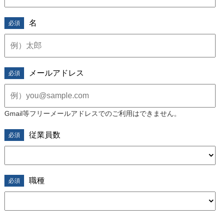
i
o
名
n
i
メールアドレス
n
t
h
Gmail等フリーメールアドレスでのご利用はできません。
e
従業員数
s
i
職種
t
e