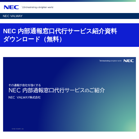
NEC VALWAY
D
NEC 内部通報窓口代行サービス紹介資料
i
ダウンロード（無料）
s
p
l
a
y
i
n
g