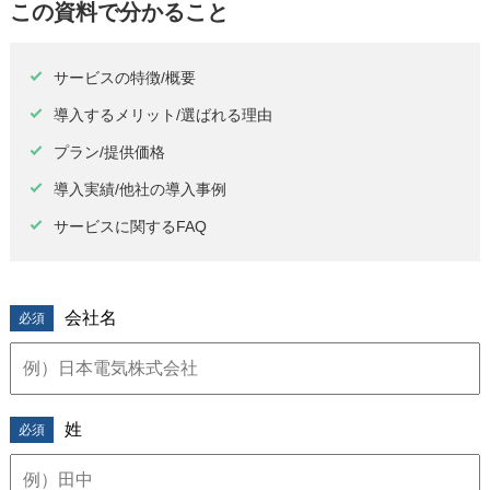
p
この資料で分かること
r
サービスの特徴/概要
e
導入するメリット/選ばれる理由
s
プラン/提供価格
e
導入実績/他社の導入事例
n
サービスに関するFAQ
t
l
会社名
o
c
a
姓
t