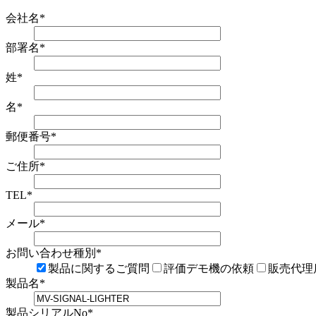
会社名
*
部署名
*
姓
*
名
*
郵便番号
*
ご住所
*
TEL
*
メール
*
お問い合わせ種別
*
製品に関するご質問
評価デモ機の依頼
販売代理
製品名
*
製品シリアルNo
*