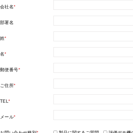
会社名
*
部署名
姓
*
名
*
郵便番号
*
ご住所
*
TEL
*
メール
*
お問い合わせ種別
*
製品に関するご質問
評価デモ機