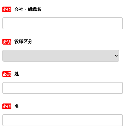
会社・組織名
役職区分
姓
名