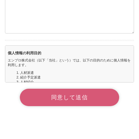
個人情報の利用目的
エンプロ株式会社（以下「当社」という）では、以下の目的のために個人情報を
利用します。
人材派遣
紹介予定派遣
人材紹介
アウトソーシング
コンサルティング
サービス向上を目的とした各種アンケートによる、皆様からのご意見・
ご要望の聴取
当社からの情報提供（キャンペーン・セミナーなどのご連絡、当社に対
するご質問・ご相談・お問い合わせなどへの返信）
お預かりした個人情報について
当社は、お預かりした個人情報を、当社の個人情報保護方針に準拠し、漏えい・
紛失・改ざん・不正使用・不正アクセス等がないように適正な管理を実施しま
す。