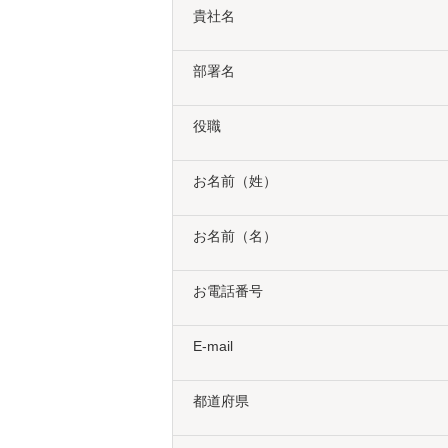
【管理対象デバイス】Windo
貴社名
詳細は、
動作環境
を
部署名
何台まで無料体験できま
役職
体験版では最大10台ま
お名前（姓）
体験版で設定した環境は
お名前（名）
はい。体験版ご利用後に
お電話番号
体験版と同じライセンス
E-mail
体験版使用中に使い方を
都道府県
はい。インストール手順