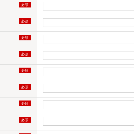
ws、macOS、iOS/iPadOS、Androidに対応しています。
ご確認ください。
すか？
で管理可能です。
、製品版に引き継ぐことはできますか？
製品版をお申し込みいただく場合、体験版の環境をそのまま
体系でのお申込みが必要です。
教えてもらえますか？
や運用方法などをまとめたマニュアルや動画をご用意してお