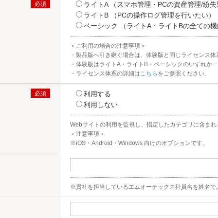
弊社サポートセンターに電話やメール、チャットでお問い合わ
ライトA （スマホ管理・PCの資産管理/紛
ユーザー様向けサポート
をご確認ください。
ライトB （PCの操作ログ管理を行いたい）
ベーシック （ライトA・ライトBの全ての
＜ご利用の場合の注意事項＞

・製品版へ引き継ぐ場合は、体験版と同じライセンス体系
・体験版はライトA・ライトB・ベーシックのいずれか一
報取得
・ライセンス体系の詳細は
こちら
をご参照ください。
ら、本文の内容に沿ってパスワードの設定を行い、管理コンソ
利用する
利用しない
開始
Webサイトの利用を監視し、指定したカテゴリに含まれる
＜注意事項＞​

※iOS・Android・Windows 向けのオプションです。​
ージェントをインストールします。
管理用エージェントのインストールの前に「MDM 証明書」の登
初期設定ガイド」または「オンライントレーニング動画」よりご
クラウド版の各種機能をお試しください。
※貴社を担当しているエムオーテックス社員名を姓名で