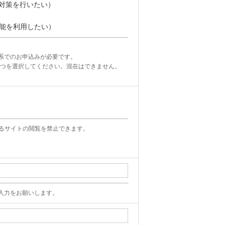
せいただくことも可能です。
失対策を行いたい）
機能を利用したい）
でのお申込みが必要です。

つを選択してください。混在はできません。

ールにログインします。
サイトの閲覧を禁止できます。​

録が必要です。
確認いただけます。インストール完了
入力をお願いします。