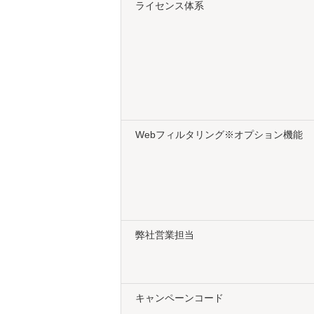
だく上でご不明点などを
ライセンス体系
サポート内容の詳細は、
STEP 2 ログイン情
ログイン情報がメールで届きました
Webフィルタリング​※オプション機能
STEP 3 体験版利用
管理対象のデバイスで、管理用のエ
尚、iOS・macOS については、
弊社営業担当
各OS 毎のインストール手順は「
後、エンドポイントマネージャー 
キャンペーンコード